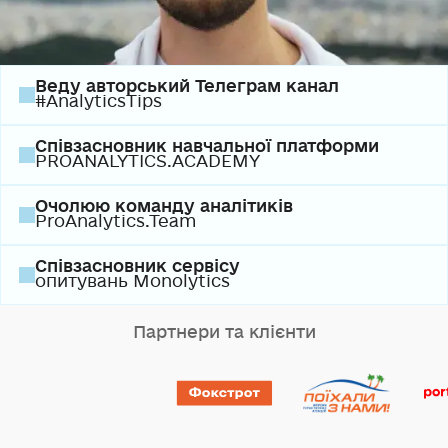
Веду авторський Телеграм канал
#AnalyticsTips
Співзасновник навчальної платформи
PROANALYTICS.ACADEMY
Очолюю команду аналітиків
ProAnalytics.Team
Співзасновник сервісу
опитувань Monolytics
Партнери та клієнти