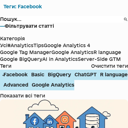
Теги
:
Facebook
Фільтрувати статті
Категорія
Усі
#AnalyticsTips
Google Analytics 4
Google Tag Manager
Google Analytics
R language
Google BigQuery
AI in Analytics
Server-Side GTM
Теги
Очистити теги
Facebook
Basic
BigQuery
ChatGPT
R language
Advanced
Google Analytics
Показати всі теги