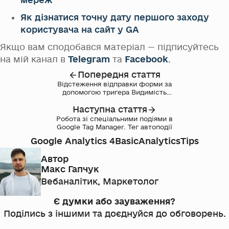
мереж
Як дізнатися точну дату першого заходу
користувача на сайт у GA
Якщо вам сподобався матеріал — підписуйтесь
на мій канал в
Telegram
та
Facebook
.
Попередня стаття
Відстеження відправки форми за
допомогою тригера Видимість
елемента
Наступна стаття
Робота зі спеціальними подіями в
Google Tag Manager. Тег автоподії
Google Analytics 4
Basic
AnalyticsTips
Автор
Макс Гапчук
Вебаналітик, Маркетолог
Є думки або зауваження?
Поділись з іншими та доєднуйся до обговорень.