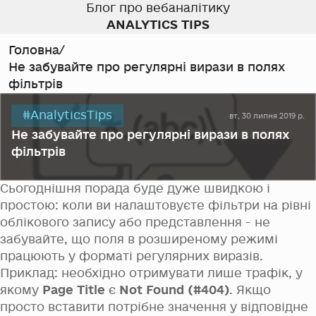
Блог про вебаналітику
ANALYTICS TIPS
Головна
/
Не забувайте про регулярні вирази в полях
фільтрів
#AnalyticsTips
вт, 30 липня 2019 р.
Не забувайте про регулярні вирази в полях
фільтрів
Сьогоднішня порада буде дуже швидкою і
простою: коли ви налаштовуєте фільтри на рівні
облікового запису або представлення - не
забувайте, що поля в розширеному режимі
працюють у форматі регулярних виразів.
Приклад: необхідно отримувати лише трафік, у
якому
Page Title
є
Not Found (#404)
. Якщо
просто вставити потрібне значення у відповідне