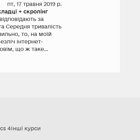
пт, 17 травня 2019 р.
ладці + скролінг
 відповідають за
та Середня тривалість
ильно, то, на моїй
езліч інтернет-
повім, що ж таке
на покращити (читай
cs 4
Інші курси