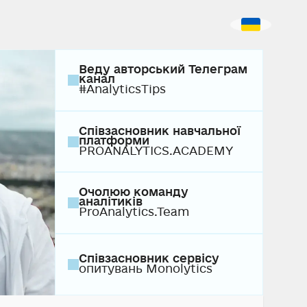
Веду авторський Телеграм
канал
#AnalyticsTips
Співзасновник навчальної
платформи
PROANALYTICS.ACADEMY
Очолюю команду
аналітиків
ProAnalytics.Team
Співзасновник сервісу
опитувань Monolytics