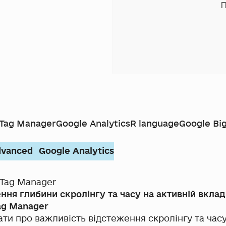
П
 Tag Manager
Google Analytics
R language
Google Bi
vanced
Google Analytics
 Tag Manager
ння глибини скролінгу та часу на активній вкла
ag Manager
ати про важливість відстеження скролінгу та часу