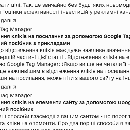
ати цілі. Так, це звичайно без будь-яких новомод
т "оцінки ефективності інвестицій у рекламні кан
 цінності клієнта", але в деяких випадках не мен
 далі
падку всі з них колись починали, і якщо на решту
 Tag Manager
и грошей або ресурсу, то цілі налаштувати може
ння кліків на посилання за допомогою Google Ta
ий посібник з прикладами
що відстеження кліків має дуже важливе значення 
ершій частині цієї статті . Відстеження кліків на
Manager: (Якщо ви ще не читали її – обов'язково зробіть
 ще важливішим є відстеження кліків на посиланн
ши на посилання, може піти з вашого сайту на інш
двідувача. Або ж, натиснувши на номер телефону 
 далі
 вами. Друге звичайно набагато приємніше) Якщо ви вже прочитали
 Tag Manager
ю статтю, знаєте, що відстеження кліків на пос
ння кліків на елементи сайту за допомогою Goog
помогою двох типів тригерів: All Clicks (Всі елементи) та Just
ний посібник
ише посилання) . З першим ми вже знайомилися р
способи взаємодії з вашим сайтом - це перегляди сторінок ,
 розберемо другий.