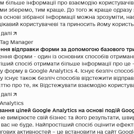
им більше інформації про взаємодію користувачів
ми зберемо, тим краще. До того ж краще одразу з дв
і зібраної інформації можна зрозуміти, наскільки контент на
стувачеві та приносить йому користь; по-друге, можна
 користувачів залежно від їхньої взаємодії із певною сторінкою.
 далі
 сегменти можна використовувати зокрема для ст
 Tag Manager
ження скролінгу за допомогою
ння відправки форми за допомогою базового тр
о функціоналу диспетчера тегів Google , а також про те,
ення форми - один із основних способів отримання
ю з контентом передаючи подію, засновану на гли
іший спосіб отримати більше інформації про це -
оведеному на сторінці . Сьогодні ми розберемо щ
 Google Analytics 4. Існує безліч способів розробки форм,
е на користувальницькому JS скрипті. За допомо
у існує також безліч способів відстежити відпр
передати інформацію про максимальну глибину с
стежувати взаємодію користувачів з формами за
едений на сторінці. Нам знадобиться наступне:
ю Google Tag Manager . Але вона не описувала р
 далі
 відправлення форми, про який я хочу розповісти
Analytics
ання цілей Google Analytics на основі подій Goo
е вимірюєте свій бізнес та його результати, швид
у вас не буде. Найпростіший спосіб оцінити ефек
гових активностей – це встановити на сайт Google