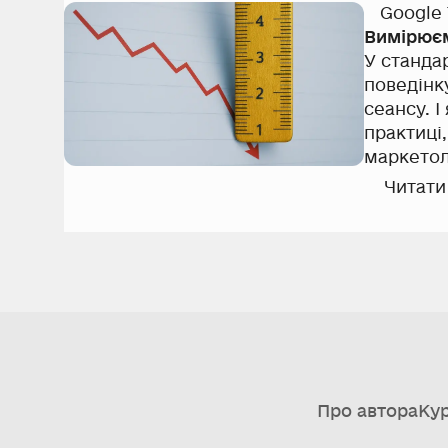
моменту 
Google
Вимірюєм
У стандар
поведінк
сеансу. І
практиці
маркетол
показник
Читати
виміряти
Про автора
Ку