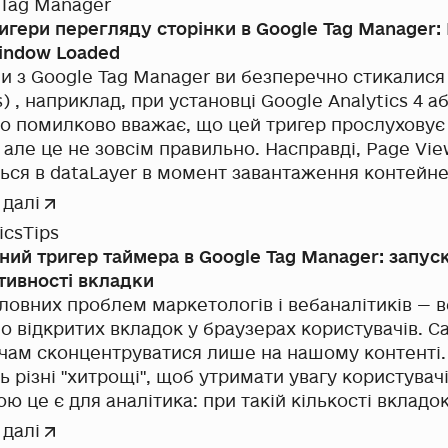
 Tag Manager
ригери перегляду сторінки в Google Tag Manager:
indow Loaded
з Google Tag Manager ви безперечно стикалися з триге
при установці Google Analytics 4 або Facebook Pixel .
то помилково вважає, що цей тригер прослуховує
 це не зовсім правильно. Насправді, Page View - це подія, яка
контейнера GTM (ім'я події -
 далі
icsTips
ий тригер таймера в Google Tag Manager: запус
тивності вкладки
оловних проблем маркетологів і вебаналітиків — в
ідкритих вкладок у браузерах користувачів. Саме вони не дають
ачам сконцентруватися лише на нашому контенті
ь різні "хитрощі", щоб утримати увагу користува
ю це є для аналітика: при такій кількості вкладо
м, що користувач увесь час — від початку заван
 далі