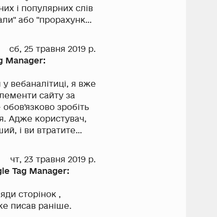
них і популярних слів
али" або "прорахунку
ш ефективно. У будь-
 у вас може не
сб, 25 травня 2019 р.
 кожен.
g Manager:
у вебаналітиці, я вже
 елементи сайту за
я. Адже користувач,
ий, і ви втратите
або email, може
чт, 23 травня 2019 р.
илання можна
le Tag Manager:
аніше, тож сьогодні