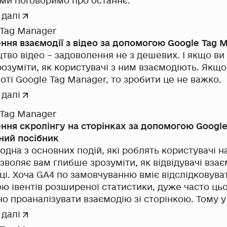
 ми поговоримо про останнє.
 далі
 Tag Manager
ння взаємодії з відео за допомогою Google Tag 
тво відео – задоволення не з дешевих. І якщо ви 
розуміти, як користувачі з ним взаємодіють. Якщо
оті Google Tag Manager, то зробити це не важко.
 далі
 Tag Manager
ння скролінгу на сторінках за допомогою Google
ний посібник
одна з основних подій, які роблять користувачі н
дозволяє вам глибше зрозуміти, як відвідувачі вза
нці. Хоча GA4 по замовчуванню вміє відслідковува
ю івентів розширеної статистики, дуже часто цьо
о проаналізувати взаємодію зі сторінкою. Тому у 
 поговоримо про можливості відслідковування ск
 далі
ою GTM.