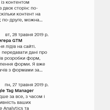
 із контентом
ох сторін: по-
ворення аудиторій
вт, 28 травня 2019 р.
игера GTM
 як оцінити
 лідів на сайті.
бині скролінгу та
 передавати дані про
е одне рішення,
гою цього методу ви
авлення форми. Я вже
кролінгу та точний
оботу з базовим
 зараз.
пн, 27 травня 2019 р.
gle Tag Manager
ше за все, з часом і
тивність ваших
 Analytics та