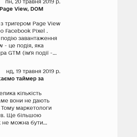
пн, 20 травня 2019 р.
 Page View, DOM
ром Page View
 подію завантаження
нд, 19 травня 2019 р.
каємо таймер за
елика кількість
. Тому маркетологи
чів. Ще більшою
к не можна бути
таження до певного