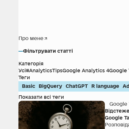
Про мене
Фільтрувати статті
Категорія
Усі
#AnalyticsTips
Google Analytics 4
Google
Теги
Basic
BigQuery
ChatGPT
R language
Ad
Показати всі теги
Google
Відстеже
Google T
Розповід