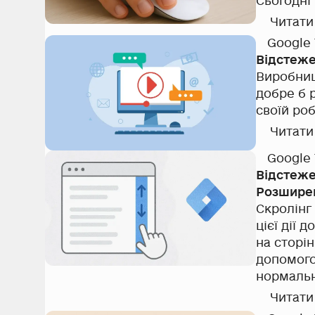
Сьогодні
Читати
Google
Відстеже
Виробниц
добре б 
своїй роб
Читати
Google
Відстеже
Розшире
Скролінг 
цієї дії 
на сторі
допомого
нормальн
детально
Читати
допомог