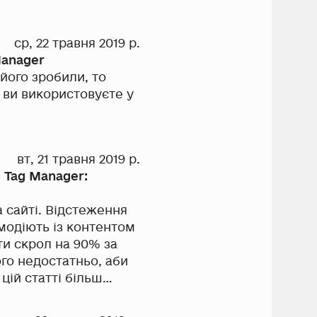
ср, 22 травня 2019 р.
Manager
його зробили, то
 ви використовуєте у
вт, 21 травня 2019 р.
 Tag Manager:
а сайті. Відстеження
ємодіють із контентом
ти скрол на 90% за
го недостатньо, аби
цій статті більш
ролінгу за