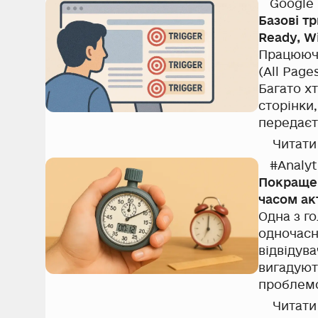
Google
Базові т
Ready, W
Працюючи 
(All Pages) , наприклад, 
Багато х
сторінки, але
передається в dataLayer в момент завантаження 
gtm.js ).
Читати
#Analyt
Покращен
часом ак
Одна з г
одночасно в
відвідув
вигадуют
проблемо
впевнени
Читати