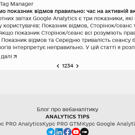
— провів на сторінці.
 Tag Manager
о показник відмов правильно: час на активній вк
тних звітах Google Analytics є три показники, які
у користувачів: Показник відмов, Сторінок/сеанс 
 якщо показник Сторінок/сеанс всі розуміють прав
, Показник відмов та Середню тривалість сеансу б
огів інтерпретує неправильно. У цій статті я роз
 відмов, а також поділюся методом, як його мож
 далі
 правильніше).
1
2
3
4
Блог про вебаналітику
ANALYTICS TIPS
рс
PRO Analytics
Курс
PRO GTM
Курс
Google Analyti